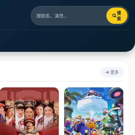
搜
索
更多