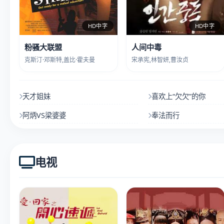
HD中字
HD中字
粉骚大联盟
人间中毒
克斯汀·邓斯特,盖比·霍夫曼
宋承宪,林智妍,曹汝贞
天才姐妹
喜欢上“欠欠”的你
阿炳VS梁婆婆
奉法而行
电视