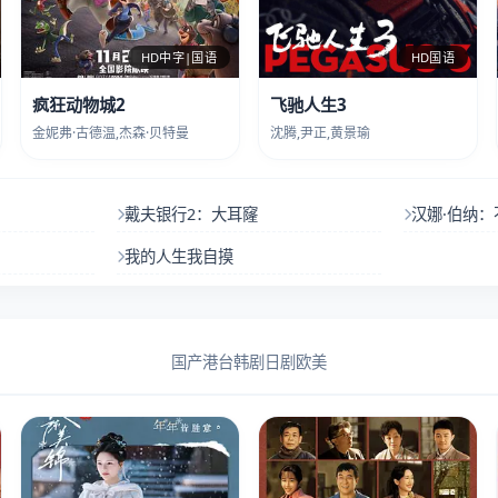
HD中字|国语
HD国语
疯狂动物城2
飞驰人生3
金妮弗·古德温,杰森·贝特曼
沈腾,尹正,黄景瑜
戴夫银行2：大耳窿
汉娜·伯纳：
我的人生我自摸
国产
港台
韩剧
日剧
欧美