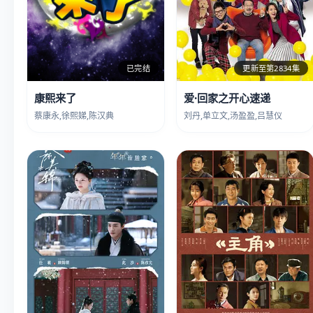
已完结
更新至第2834集
康熙来了
爱·回家之开心速递
蔡康永,徐熙娣,陈汉典
刘丹,单立文,汤盈盈,吕慧仪