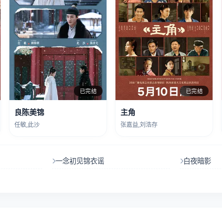
已完结
已完结
良陈美锦
主角
任敏,此沙
张嘉益,刘浩存
一念初见锦衣谣
白夜暗影