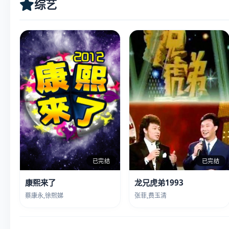
综艺
已完结
已完结
康熙来了
龙兄虎弟1993
蔡康永,徐熙娣
张菲,费玉清