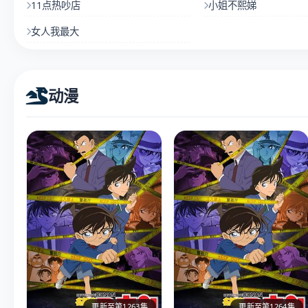
11点热吵店
小姐不熙娣
女人我最大
动漫
更新至第1263集
更新至第1264集