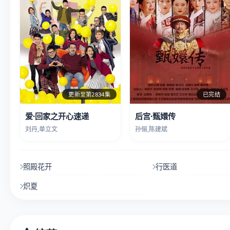
更新至第2834集
已完结
爱·回家之开心速递
后宫·甄嬛传
刘丹,单立文
孙俪,陈建斌
照殿花开
行医道
炽夏