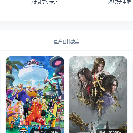
走过历史大地
型男大主厨
国产
日韩
欧美
更新至第1167集
更新至第668集