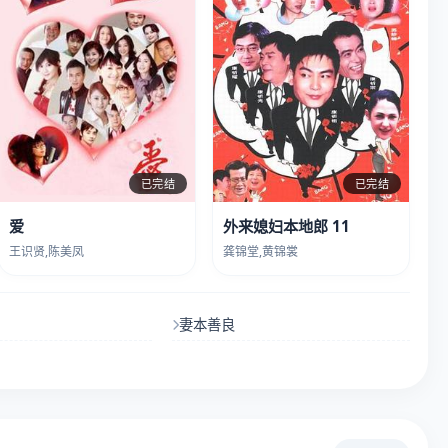
已完结
已完结
爱
外来媳妇本地郎 11
王识贤,陈美凤
龚锦堂,黄锦裳
妻本善良