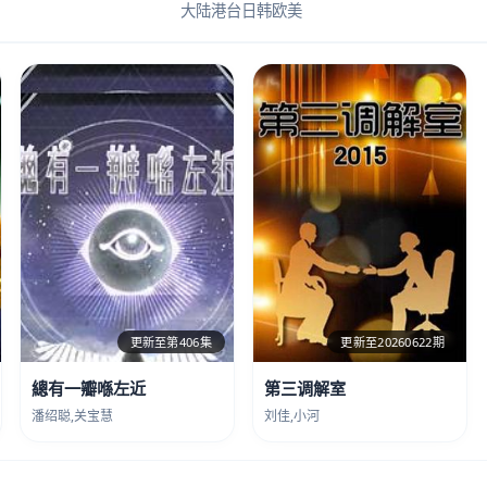
大陆
港台
日韩
欧美
更新至第406集
更新至20260622期
總有一瓣喺左近
第三调解室
潘绍聪,关宝慧
刘佳,小河