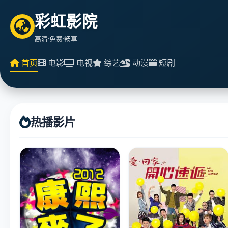
彩虹影院
高清·免费·畅享
首页
电影
电视
综艺
动漫
短剧
热播影片