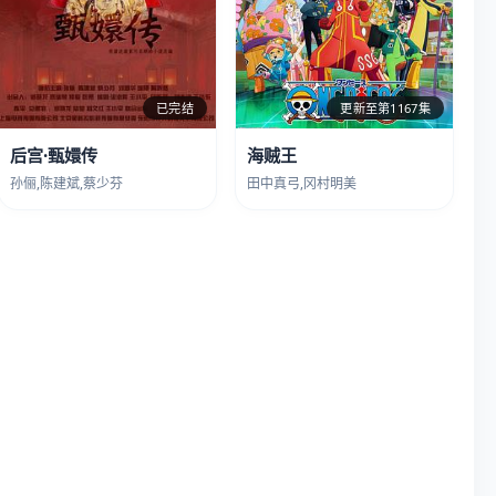
已完结
更新至第1167集
后宫·甄嬛传
海贼王
孙俪,陈建斌,蔡少芬
田中真弓,冈村明美