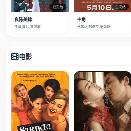
已完结
已完结
良陈美锦
主角
任敏,此沙,董思成
张嘉益,刘浩存,秦海璐
电影