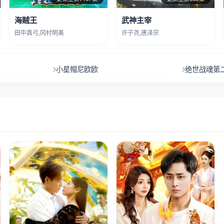
海贼王
武神主宰
田中真弓,冈村明美
许子尧,唐泽宗
小星帽尼欧欧
绝世战魂第