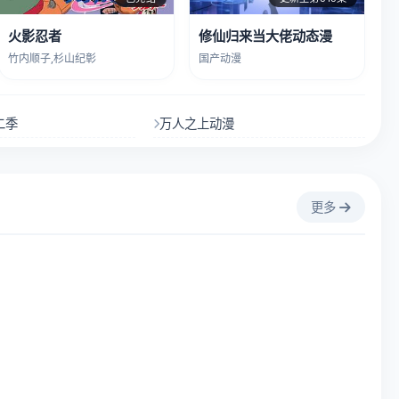
火影忍者
修仙归来当大佬动态漫
竹内顺子,杉山纪彰
国产动漫
二季
万人之上动漫
更多