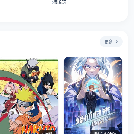
闹着玩
更多
已完结
更新至第646集