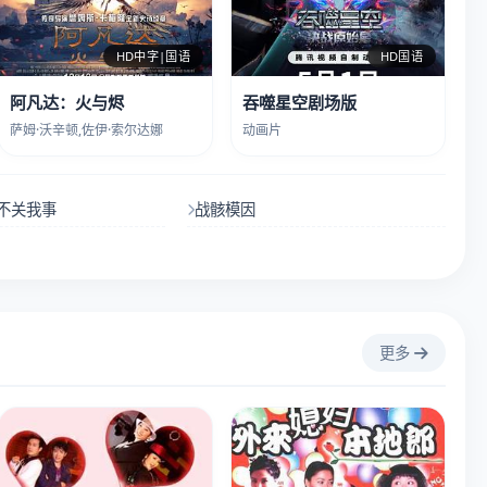
HD中字|国语
HD国语
阿凡达：火与烬
吞噬星空剧场版
萨姆·沃辛顿,佐伊·索尔达娜
动画片
不关我事
战骸模因
更多